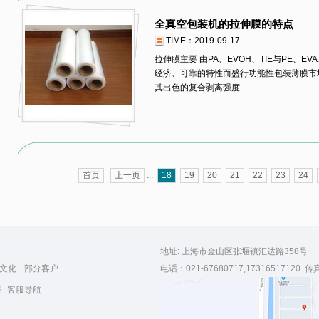
全真空包装机的拉伸膜的特点
TIME：2019-09-17
拉伸膜主要 由PA、EVOH、TIE与PE、
经济、可靠的特性而盛行功能性包装薄膜市
其出色的复合剥离强度...
首页
上一页
...
18
19
20
21
22
23
24
地址: 上海市金山区张堰镇汇达路358号
文化
部分客户
电话：021-67680717,17316517120 传
服
客服导航