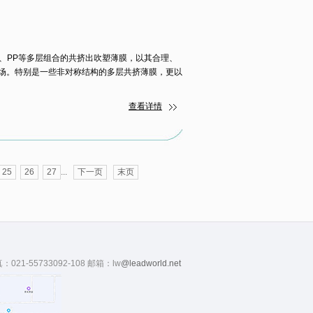
EVA、PP等多层组合的共挤出吹塑薄膜，以其合理、
场。特别是一些非对称结构的多层共挤薄膜，更以
查看详情
25
26
27
...
下一页
末页
真：021-55733092-108 邮箱：lw
@leadworld.net