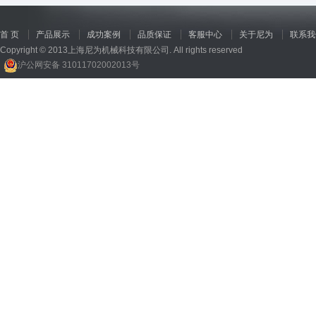
首 页
产品展示
成功案例
品质保证
客服中心
关于尼为
联系我
Copyright © 2013上海尼为机械科技有限公司. All rights reserved
沪公网安备 31011702002013号
回收机
、
广州废品回收
、
行星减速机厂家
、
高低温电机
、
酥饼机价格
、
交流稳压器
、