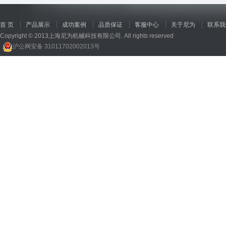
首 页
产品展示
成功案例
品质保证
客服中心
关于尼为
联系我
Copyright © 2013上海尼为机械科技有限公司. All rights reserved
沪公网安备 31011702002013号
回收机
、
广州废品回收
、
行星减速机厂家
、
高低温电机
、
酥饼机价格
、
交流稳压器
、