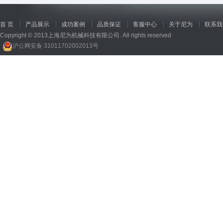
首 页
产品展示
成功案例
品质保证
客服中心
关于尼为
联系我
Copyright © 2013上海尼为机械科技有限公司. All rights reserved
沪公网安备 31011702002013号
回收机
、
广州废品回收
、
行星减速机厂家
、
高低温电机
、
酥饼机价格
、
交流稳压器
、