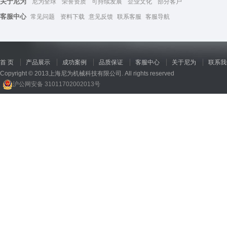
关于尼为
尼为全球
荣誉资质
可持续发展
企业文化
部分客户
客服中心
常见问题
资料下载
意见反馈
联系客服
客服导航
首 页
产品展示
成功案例
品质保证
客服中心
关于尼为
联系我
Copyright © 2013上海尼为机械科技有限公司. All rights reserved
沪公网安备 31011702002013号
回收机
、
广州废品回收
、
行星减速机厂家
、
高低温电机
、
酥饼机价格
、
交流稳压器
、