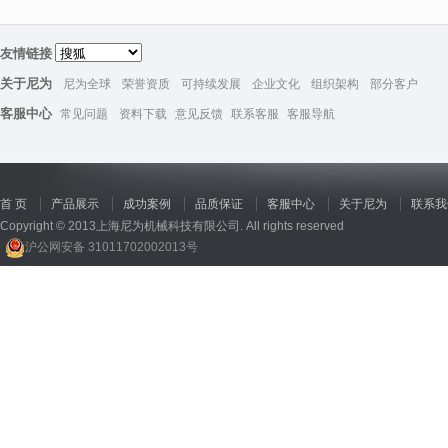
友情链接
关于尼为
尼为全球
荣誉资质
可持续发展
企业文化
组织架构
部分客户
客服中心
常见问题
资料下载
意见反馈
联系客服
客服导航
首 页
产品展示
成功案例
品质保证
客服中心
关于尼为
联系我
Copyright © 2013上海尼为机械科技有限公司. All rights reserved
沪公网安备 31011702002013号
回收机
、
广州废品回收
、
行星减速机厂家
、
高低温电机
、
酥饼机价格
、
交流稳压器
、