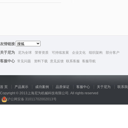
友情链接
关于尼为
尼为全球
荣誉资质
可持续发展
企业文化
组织架构
部分客户
客服中心
常见问题
资料下载
意见反馈
联系客服
客服导航
首 页
产品展示
成功案例
品质保证
客服中心
关于尼为
联系我
Copyright © 2013上海尼为机械科技有限公司. All rights reserved
沪公网安备 31011702002013号
回收机
、
广州废品回收
、
行星减速机厂家
、
高低温电机
、
酥饼机价格
、
交流稳压器
、