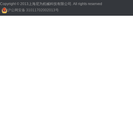
Copyright © 2013上海尼为机械科技有限公司. All rights reserved
沪公网安备 31011702002013号
回收机
、
广州废品回收
、
行星减速机厂家
、
高低温电机
、
酥饼机价格
、
交流稳压器
、