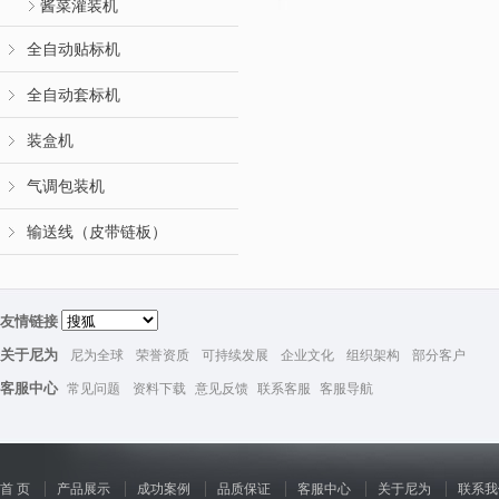
酱菜灌装机
全自动贴标机
全自动套标机
装盒机
气调包装机
输送线（皮带链板）
友情链接
关于尼为
尼为全球
荣誉资质
可持续发展
企业文化
组织架构
部分客户
客服中心
常见问题
资料下载
意见反馈
联系客服
客服导航
首 页
产品展示
成功案例
品质保证
客服中心
关于尼为
联系我