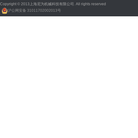
Copyright © 2013上海尼为机械科技有限公司. All rights reserved
沪公网安备 31011702002013号
回收机
、
广州废品回收
、
行星减速机厂家
、
高低温电机
、
酥饼机价格
、
交流稳压器
、