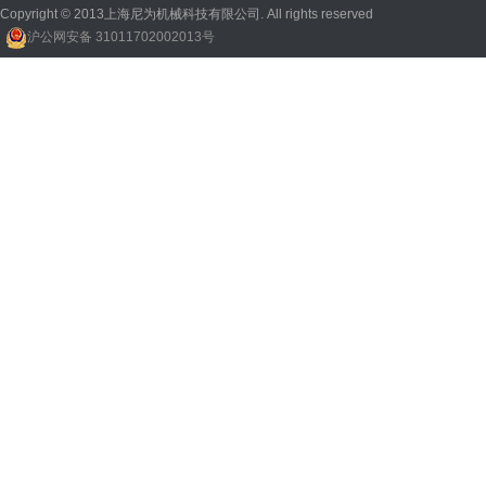
Copyright © 2013上海尼为机械科技有限公司. All rights reserved
沪公网安备 31011702002013号
回收机
、
广州废品回收
、
行星减速机厂家
、
高低温电机
、
酥饼机价格
、
交流稳压器
、