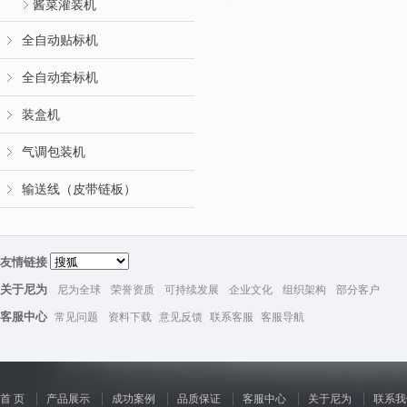
酱菜灌装机
全自动贴标机
全自动套标机
装盒机
气调包装机
输送线（皮带链板）
友情链接
关于尼为
尼为全球
荣誉资质
可持续发展
企业文化
组织架构
部分客户
客服中心
常见问题
资料下载
意见反馈
联系客服
客服导航
首 页
产品展示
成功案例
品质保证
客服中心
关于尼为
联系我