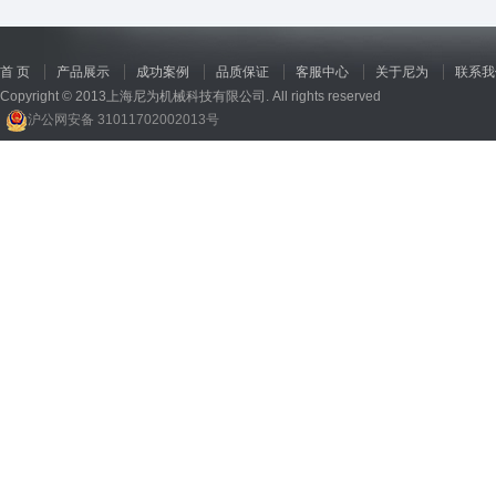
首 页
产品展示
成功案例
品质保证
客服中心
关于尼为
联系我
Copyright © 2013上海尼为机械科技有限公司. All rights reserved
沪公网安备 31011702002013号
回收机
、
广州废品回收
、
行星减速机厂家
、
高低温电机
、
酥饼机价格
、
交流稳压器
、