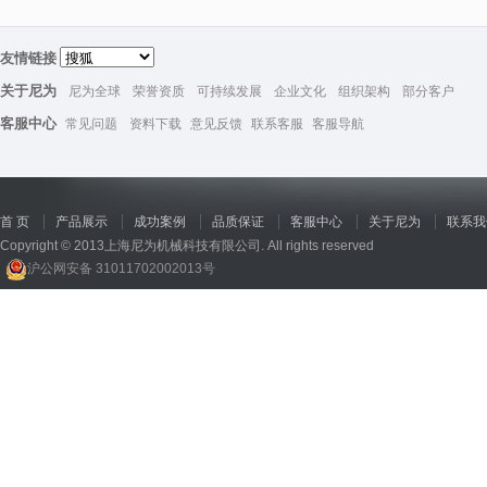
友情链接
关于尼为
尼为全球
荣誉资质
可持续发展
企业文化
组织架构
部分客户
客服中心
常见问题
资料下载
意见反馈
联系客服
客服导航
首 页
产品展示
成功案例
品质保证
客服中心
关于尼为
联系我
Copyright © 2013上海尼为机械科技有限公司. All rights reserved
沪公网安备 31011702002013号
回收机
、
广州废品回收
、
行星减速机厂家
、
高低温电机
、
酥饼机价格
、
交流稳压器
、