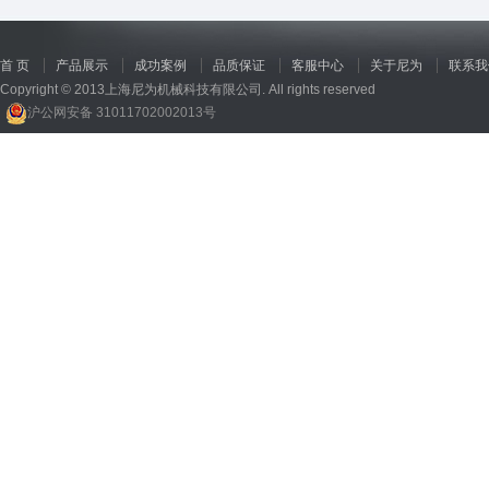
首 页
产品展示
成功案例
品质保证
客服中心
关于尼为
联系我
Copyright © 2013上海尼为机械科技有限公司. All rights reserved
沪公网安备 31011702002013号
回收机
、
广州废品回收
、
行星减速机厂家
、
高低温电机
、
酥饼机价格
、
交流稳压器
、