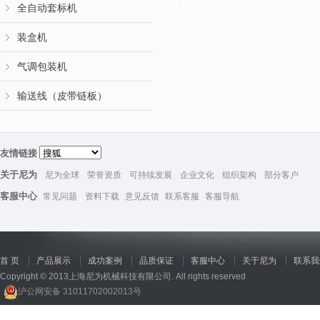
全自动套标机
装盒机
气调包装机
输送线（皮带链板）
友情链接
关于尼为
尼为全球
荣誉资质
可持续发展
企业文化
组织架构
部分客户
客服中心
常见问题
资料下载
意见反馈
联系客服
客服导航
首 页
产品展示
成功案例
品质保证
客服中心
关于尼为
联系我
Copyright © 2013上海尼为机械科技有限公司. All rights reserved
沪公网安备 31011702002013号
回收机
、
广州废品回收
、
行星减速机厂家
、
高低温电机
、
酥饼机价格
、
交流稳压器
、