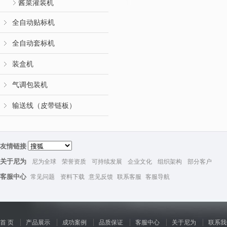
酱菜灌装机
全自动贴标机
全自动套标机
装盒机
气调包装机
输送线（皮带链板）
友情链接
关于尼为
尼为全球
荣誉资质
可持续发展
企业文化
组织架构
部分客户
客服中心
常见问题
资料下载
意见反馈
联系客服
客服导航
首 页
产品展示
成功案例
品质保证
客服中心
关于尼为
联系我