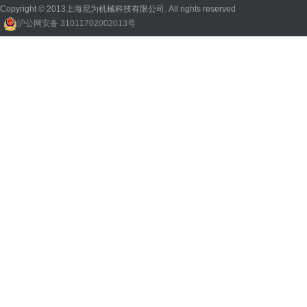
Copyright © 2013上海尼为机械科技有限公司. All rights reserved
沪公网安备 31011702002013号
回收机
、
广州废品回收
、
行星减速机厂家
、
高低温电机
、
酥饼机价格
、
交流稳压器
、