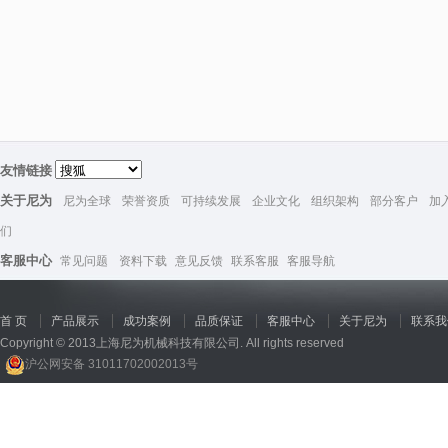
友情链接
关于尼为
尼为全球
荣誉资质
可持续发展
企业文化
组织架构
部分客户
加
们
客服中心
常见问题
资料下载
意见反馈
联系客服
客服导航
首 页
产品展示
成功案例
品质保证
客服中心
关于尼为
联系我
Copyright © 2013上海尼为机械科技有限公司. All rights reserved
沪公网安备 31011702002013号
回收机
、
广州废品回收
、
行星减速机厂家
、
高低温电机
、
酥饼机价格
、
交流稳压器
、