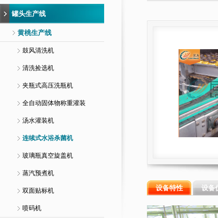
罐头生产线
黄桃生产线
鼓风清洗机
清洗捡选机
夹瓶式高压洗瓶机
全自动固体物称重灌装
汤水灌装机
连续式水浴杀菌机
玻璃瓶真空旋盖机
蒸汽预煮机
设备特性
设备
双面贴标机
喷码机