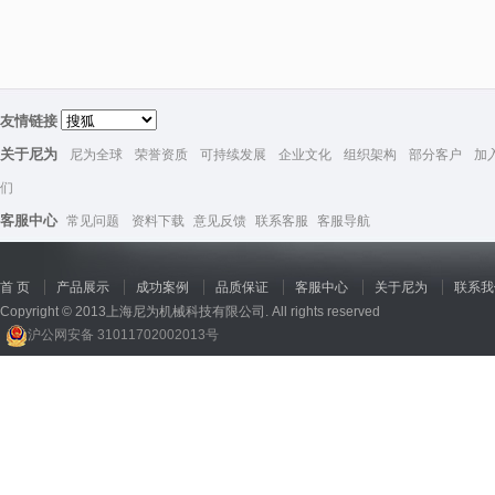
友情链接
关于尼为
尼为全球
荣誉资质
可持续发展
企业文化
组织架构
部分客户
加
们
客服中心
常见问题
资料下载
意见反馈
联系客服
客服导航
首 页
产品展示
成功案例
品质保证
客服中心
关于尼为
联系我
Copyright © 2013上海尼为机械科技有限公司. All rights reserved
沪公网安备 31011702002013号
回收机
、
广州废品回收
、
行星减速机厂家
、
高低温电机
、
酥饼机价格
、
交流稳压器
、