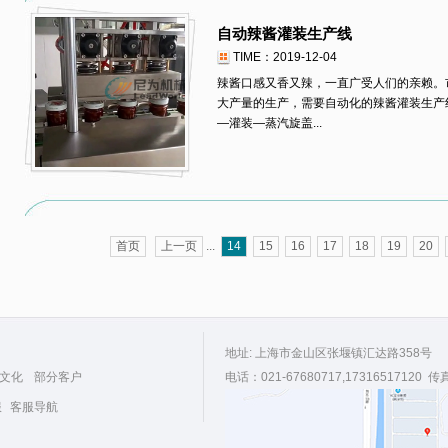
自动辣酱灌装生产线
TIME：2019-12-04
辣酱口感又香又辣，一直广受人们的亲赖。
大产量的生产，需要自动化的辣酱灌装生产
—灌装—蒸汽旋盖...
首页
上一页
...
14
15
16
17
18
19
20
地址: 上海市金山区张堰镇汇达路358号
文化
部分客户
电话：021-67680717,17316517120 传
服
客服导航