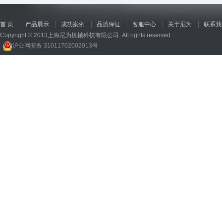
首 页
产品展示
成功案例
品质保证
客服中心
关于尼为
联系我
Copyright © 2013上海尼为机械科技有限公司. All rights reserved
沪公网安备 31011702002013号
回收机
、
广州废品回收
、
行星减速机厂家
、
高低温电机
、
酥饼机价格
、
交流稳压器
、