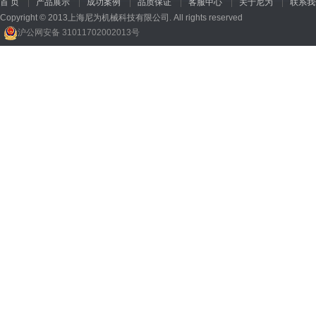
首 页
产品展示
成功案例
品质保证
客服中心
关于尼为
联系我
Copyright © 2013上海尼为机械科技有限公司. All rights reserved
沪公网安备 31011702002013号
回收机
、
广州废品回收
、
行星减速机厂家
、
高低温电机
、
酥饼机价格
、
交流稳压器
、