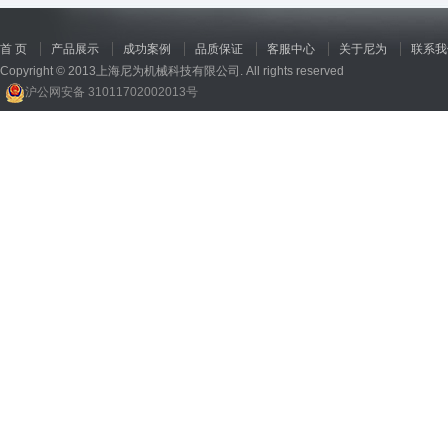
首 页
产品展示
成功案例
品质保证
客服中心
关于尼为
联系我
Copyright © 2013上海尼为机械科技有限公司. All rights reserved
沪公网安备 31011702002013号
回收机
、
广州废品回收
、
行星减速机厂家
、
高低温电机
、
酥饼机价格
、
交流稳压器
、