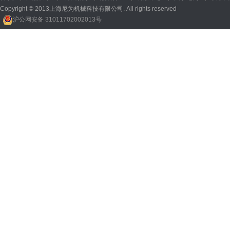
Copyright © 2013上海尼为机械科技有限公司. All rights reserved
沪公网安备 31011702002013号
回收机
、
广州废品回收
、
行星减速机厂家
、
高低温电机
、
酥饼机价格
、
交流稳压器
、