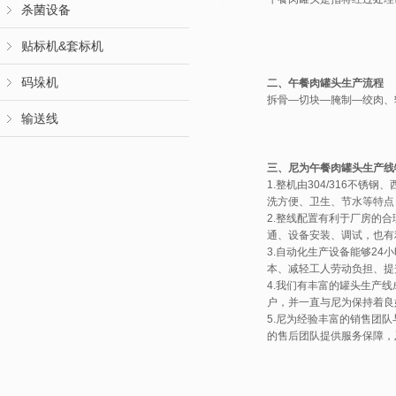
杀菌设备
贴标机&套标机
码垛机
二、午餐肉罐头生产流程
拆骨—切块—腌制—绞肉、
输送线
三、尼为午餐肉罐头生产线
1.整机由304/316不
洗方便、卫生、节水等特点
2.整线配置有利于厂房的
通、设备安装、调试，也有
3.自动化生产设备能够2
本、减轻工人劳动负担、提
4.我们有丰富的罐头生产
户，并一直与尼为保持着良
5.尼为经验丰富的销售团
的售后团队提供服务保障，