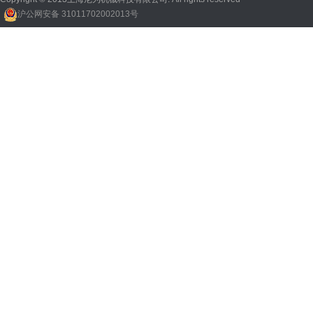
沪公网安备 31011702002013号
回收机
、
广州废品回收
、
行星减速机厂家
、
高低温电机
、
酥饼机价格
、
交流稳压器
、