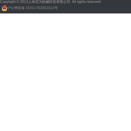
Copyright © 2013上海尼为机械科技有限公司. All rights reserved
沪公网安备 31011702002013号
回收机
、
广州废品回收
、
行星减速机厂家
、
高低温电机
、
酥饼机价格
、
交流稳压器
、