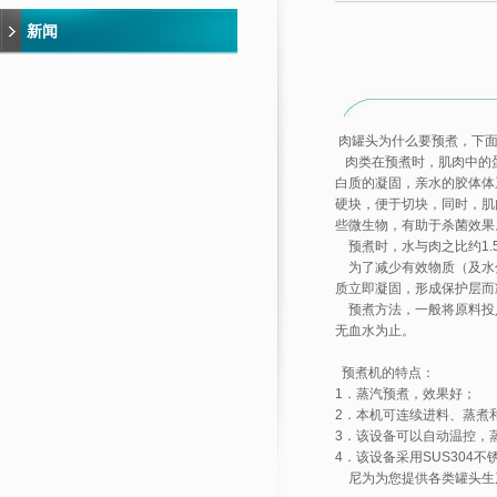
新闻
肉罐头为什么要预煮，下面
肉类在预煮时，肌肉中的蛋
白质的凝固，亲水的胶体体
硬块，便于切块，同时，肌
些微生物，有助于杀菌效果
预煮时，水与肉之比约1.5
为了减少有效物质（及水
质立即凝固，形成保护层而
预煮方法，一般将原料投入
无血水为止。
预煮机
的特点：
1．蒸汽预煮，效果好；
2．本机可连续进料、蒸煮
3．该设备可以自动温控，
4．该设备采用SUS304
尼为
为您提供各类罐头生