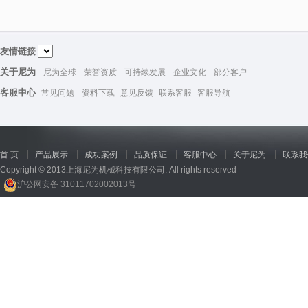
友情链接
关于尼为
尼为全球
荣誉资质
可持续发展
企业文化
部分客户
客服中心
常见问题
资料下载
意见反馈
联系客服
客服导航
首 页
产品展示
成功案例
品质保证
客服中心
关于尼为
联系我
Copyright © 2013上海尼为机械科技有限公司. All rights reserved
沪公网安备 31011702002013号
回收机
、
广州废品回收
、
行星减速机厂家
、
高低温电机
、
酥饼机价格
、
交流稳压器
、