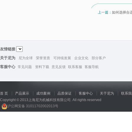
上一篇：
如何选择合
友情链接
关于尼为
尼为全球
荣誉资质
可持续发展
企业文化
部分客户
客服中心
常见问题
资料下载
意见反馈
联系客服
客服导航
首 页
产品展示
成功案例
品质保证
客服中心
关于尼为
联系我
Copyright © 2013上海尼为机械科技有限公司. All rights reserved
沪公网安备 31011702002013号
回收机
、
广州废品回收
、
行星减速机厂家
、
高低温电机
、
酥饼机价格
、
交流稳压器
、