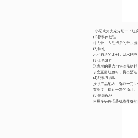
小尼就为大家介绍一下
红
(1)原料肉处理
将去骨、去毛污后的带皮猪肉
(2)预煮
水和肉块的比例，以水刚淹没
(3)上色油炸
预煮后的带皮肉块趁热擦拭干表
块变至酱红色时，捞出沥油
(4)配料及调味
按照产品配方，选取一定比
有杂质，得到干净的汤汁。
(5)装罐配汤
使用多头秤灌装机将炸好的