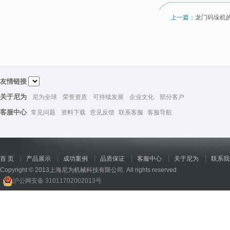
上一篇：
龙门码垛机
友情链接
关于尼为
尼为全球
荣誉资质
可持续发展
企业文化
部分客户
客服中心
常见问题
资料下载
意见反馈
联系客服
客服导航
首 页
产品展示
成功案例
品质保证
客服中心
关于尼为
联系我
Copyright © 2013上海尼为机械科技有限公司. All rights reserved
沪公网安备 31011702002013号
回收机
、
广州废品回收
、
行星减速机厂家
、
高低温电机
、
酥饼机价格
、
交流稳压器
、