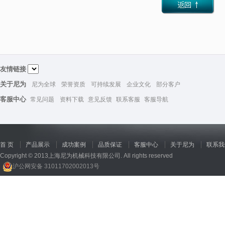
友情链接
关于尼为
尼为全球
荣誉资质
可持续发展
企业文化
部分客户
客服中心
常见问题
资料下载
意见反馈
联系客服
客服导航
首 页
产品展示
成功案例
品质保证
客服中心
关于尼为
联系我
Copyright © 2013上海尼为机械科技有限公司. All rights reserved
沪公网安备 31011702002013号
回收机
、
广州废品回收
、
行星减速机厂家
、
高低温电机
、
酥饼机价格
、
交流稳压器
、