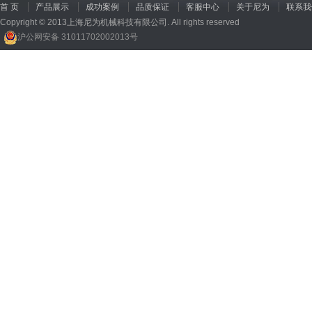
首 页
产品展示
成功案例
品质保证
客服中心
关于尼为
联系我
Copyright © 2013上海尼为机械科技有限公司. All rights reserved
沪公网安备 31011702002013号
回收机
、
广州废品回收
、
行星减速机厂家
、
高低温电机
、
酥饼机价格
、
交流稳压器
、